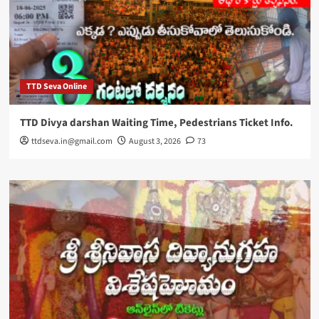
TTD Seva Online
TTD Divya darshan Waiting Time, Pedestrians Ticket Info.
ttdseva.in@gmail.com
August 3, 2026
73