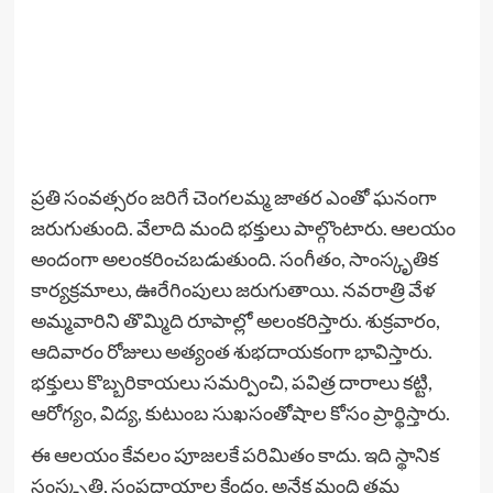
ప్రతి సంవత్సరం జరిగే చెంగలమ్మ జాతర ఎంతో ఘనంగా
జరుగుతుంది. వేలాది మంది భక్తులు పాల్గొంటారు. ఆలయం
అందంగా అలంకరించబడుతుంది. సంగీతం, సాంస్కృతిక
కార్యక్రమాలు, ఊరేగింపులు జరుగుతాయి. నవరాత్రి వేళ
అమ్మవారిని తొమ్మిది రూపాల్లో అలంకరిస్తారు. శుక్రవారం,
ఆదివారం రోజులు అత్యంత శుభదాయకంగా భావిస్తారు.
భక్తులు కొబ్బరికాయలు సమర్పించి, పవిత్ర దారాలు కట్టి,
ఆరోగ్యం, విద్య, కుటుంబ సుఖసంతోషాల కోసం ప్రార్థిస్తారు.
ఈ ఆలయం కేవలం పూజలకే పరిమితం కాదు. ఇది స్థానిక
సంస్కృతి, సంప్రదాయాల కేంద్రం. అనేక మంది తమ