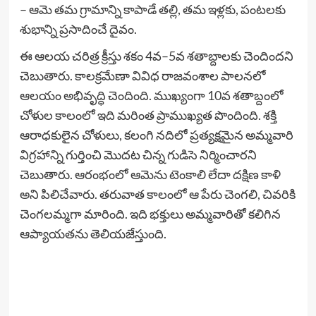
– ఆమె తమ గ్రామాన్ని కాపాడే తల్లి, తమ ఇళ్లకు, పంటలకు
శుభాన్ని ప్రసాదించే దైవం.
ఈ ఆలయ చరిత్ర క్రీస్తు శకం 4వ–5వ శతాబ్దాలకు చెందిందని
చెబుతారు. కాలక్రమేణా వివిధ రాజవంశాల పాలనలో
ఆలయం అభివృద్ధి చెందింది. ముఖ్యంగా 10వ శతాబ్దంలో
చోళుల కాలంలో ఇది మరింత ప్రాముఖ్యత పొందింది. శక్తి
ఆరాధకులైన చోళులు, కలంగి నదిలో ప్రత్యక్షమైన అమ్మవారి
విగ్రహాన్ని గుర్తించి మొదట చిన్న గుడిసె నిర్మించారని
చెబుతారు. ఆరంభంలో ఆమెను టెంకాలి లేదా దక్షిణ కాళి
అని పిలిచేవారు. తరువాత కాలంలో ఆ పేరు చెంగలి, చివరికి
చెంగలమ్మగా మారింది. ఇది భక్తులు అమ్మవారితో కలిగిన
ఆప్యాయతను తెలియజేస్తుంది.