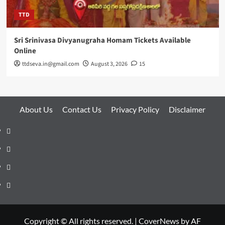
TTD
Sri Srinivasa Divyanugraha Homam Tickets Available
Online
ttdseva.in@gmail.com
August 3, 2026
15
About Us
Contact Us
Privacy Policy
Disclaimer
About
Us
Contact
Us
Privacy
Policy
Disclaimer
Copyright © All rights reserved.
|
CoverNews
by AF