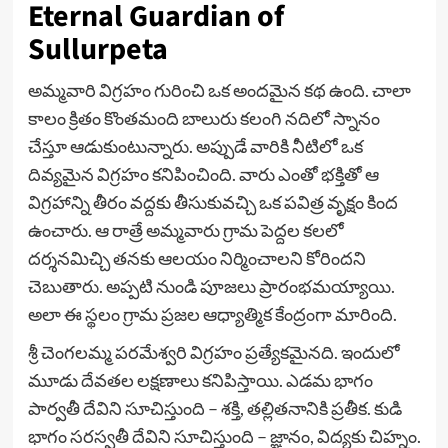
Eternal Guardian of
Sullurpeta
అమ్మవారి విగ్రహం గురించి ఒక అందమైన కథ ఉంది. చాలా
కాలం క్రితం కొంతమంది బాలురు కలంగి నదిలో స్నానం
చేస్తూ ఆడుకుంటున్నారు. అప్పుడే వారికి నీటిలో ఒక
దివ్యమైన విగ్రహం కనిపించింది. వారు ఎంతో భక్తితో ఆ
విగ్రహాన్ని తీరం వద్దకు తీసుకువచ్చి ఒక పవిత్ర వృక్షం కింద
ఉంచారు. ఆ రాత్రే అమ్మవారు గ్రామ పెద్దల కలలో
దర్శనమిచ్చి తనకు ఆలయం నిర్మించాలని కోరిందని
చెబుతారు. అప్పటి నుండి పూజలు ప్రారంభమయ్యాయి.
అలా ఈ స్థలం గ్రామ ప్రజల ఆధ్యాత్మిక కేంద్రంగా మారింది.
శ్రీ చెంగలమ్మ పరమేశ్వరి విగ్రహం ప్రత్యేకమైనది. ఇందులో
మూడు దేవతల లక్షణాలు కనిపిస్తాయి. ఎడమ భాగం
పార్వతీ దేవిని సూచిస్తుంది – శక్తి, తల్లితనానికి ప్రతీక. కుడి
భాగం సరస్వతీ దేవిని సూచిస్తుంది – జ్ఞానం, విద్యకు చిహ్నం.