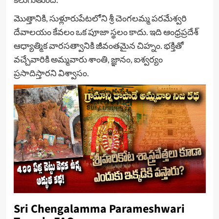
మొత్తానికి, సుళ్లూరుపేటలోని శ్రీ చెంగలమ్మ పరమేశ్వరి
దేవాలయం కేవలం ఒక పూజా స్థలం కాదు. ఇది ఆంధ్రప్రదేశ్
ఆధ్యాత్మిక వారసత్వానికి జీవంతమైన చిహ్నం. భక్తితో
వచ్చేవారికి అమ్మవారు శాంతి, జ్ఞానం, ఐశ్వర్యం
ప్రసాదిస్తారని విశ్వాసం.
Sri Chengalamma Parameshwari