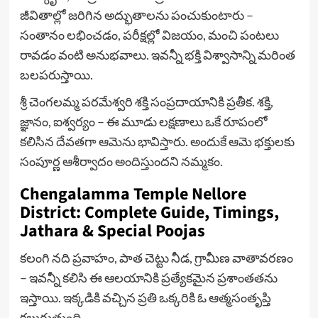
జీవితాల్లో జరిగిన అద్భుతాలను పంచుకుంటారు –
సంతానం లభించడం, పరీక్షల్లో విజయం, మంచి పంటలు
రావడం వంటి అనుభవాలు. ఇవన్నీ భక్తి విశ్వాసాన్ని మరింత
బలపరుస్తాయి.
శ్రీ చెంగలమ్మ పరమేశ్వరి శక్తి సంప్రదాయానికి ప్రతీక. శక్తి,
జ్ఞానం, ఐశ్వర్యం – ఈ మూడు లక్షణాలు ఒకే రూపంలో
కలిసిన దేవతగా ఆమెను భావిస్తారు. అందుకే ఆమె భక్తులకు
సంపూర్ణ ఆశీర్వాదం అందిస్తుందని నమ్మకం.
Chengalamma Temple Nellore
District: Complete Guide, Timings,
Jathara & Special Poojas
కలంగి నది ప్రవాహం, పాత చెట్టు నీడ, గ్రామీణ వాతావరణం
– ఇవన్నీ కలిసి ఈ ఆలయానికి ప్రత్యేకమైన ప్రశాంతతను
ఇస్తాయి. ఇక్కడికి వచ్చిన ప్రతి ఒక్కరికి ఓ ఆత్మసంతృప్తి
కలుగుతుంది.