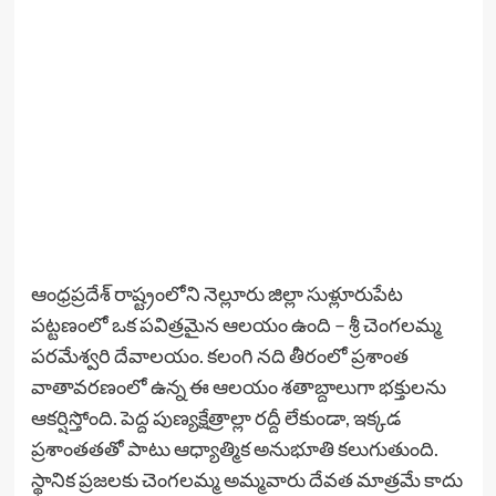
ఆంధ్రప్రదేశ్ రాష్ట్రంలోని నెల్లూరు జిల్లా సుళ్లూరుపేట
పట్టణంలో ఒక పవిత్రమైన ఆలయం ఉంది – శ్రీ చెంగలమ్మ
పరమేశ్వరి దేవాలయం. కలంగి నది తీరంలో ప్రశాంత
వాతావరణంలో ఉన్న ఈ ఆలయం శతాబ్దాలుగా భక్తులను
ఆకర్షిస్తోంది. పెద్ద పుణ్యక్షేత్రాల్లా రద్దీ లేకుండా, ఇక్కడ
ప్రశాంతతతో పాటు ఆధ్యాత్మిక అనుభూతి కలుగుతుంది.
స్థానిక ప్రజలకు చెంగలమ్మ అమ్మవారు దేవత మాత్రమే కాదు