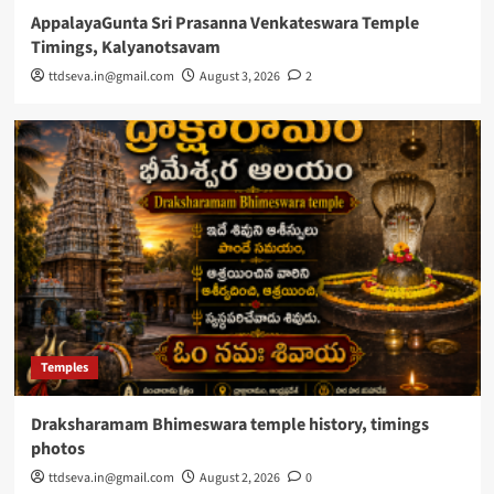
AppalayaGunta Sri Prasanna Venkateswara Temple
Timings, Kalyanotsavam
ttdseva.in@gmail.com
August 3, 2026
2
Temples
Draksharamam Bhimeswara temple history, timings
photos
ttdseva.in@gmail.com
August 2, 2026
0