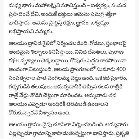
మధ్య భాగం మహాలక్ష్మిని సూచిస్తుంది – ఐశ్వర్యం, సంపద
ప్రసాదించే దేవి. అందుకే భక్తులు ఆమెను సమగ్ర శక్తిగా
భావిస్తారు. ఆమెను ప్రార్థిస్తే రక్షణ, జ్ఞానం, ఐశ్వర్యం
లభిస్తాయని నమ్మకం.
ఆలయం ద్రావిడ శైలిలో నిర్మించబడింది. గోడలు, స్తంభాలపై
అందమైన శిల్పాలు కనిపిస్తాయి. వివిధ దేవతలు, పురాణ
కథల దృశ్యాలు చెక్కబడ్డాయి. గోపురం పెద్దది కాకపోయినా
అందంగా నిలుస్తుంది. ఆలయ ప్రాంగణంలో సుమారు 400
సంవత్సరాల పాత చెంగలమ్మ చెట్టు ఉంది. ఒక కథ ప్రకారం,
గర్భగుడికి తలుపులు అమర్చడానికి తెచ్చిన కలప రాత్రికి
రాత్రే వేర్లు తొడిగి చెట్టుగా మారిందట. అమ్మవారు తన
ఆలయం ఎప్పుడూ అందరికీ తెరవబడి ఉండాలని
కోరుకున్నారనే విశ్వాసం ఉంది.
ఆలయం గ్రామం వైపు చూసేలా నిర్మించబడింది. అమ్మవారు
ఎల్లప్పుడూ గ్రామాన్ని కాపాడుతున్నట్టుగా భావిస్తారు. ప్రకృతి