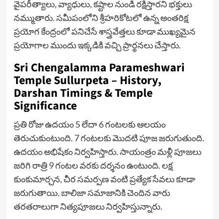
వైపరీత్యాలు, వ్యాధులు, కష్టాల నుండి రక్షిస్తారని భక్తులు
నమ్ముతారు. సమీపంలోని శ్రీహరికోటలో ఉన్న అంతరిక్ష
ప్రయోగ కేంద్రంలో పనిచేసే శాస్త్రవేత్తలు కూడా ముఖ్యమైన
ప్రయోగాల ముందు ఇక్కడికి వచ్చి ప్రార్థనలు చేస్తారు.
Sri Chengalamma Parameshwari
Temple Sullurpeta – History,
Darshan Timings & Temple
Significance
ప్రతి రోజు ఉదయం 5 లేదా 6 గంటలకు ఆలయం
తెరుచుకుంటుంది. 7 గంటలకు మొదటి పూజ జరుగుతుంది.
ఉదయం అభిషేకం నిర్వహిస్తారు. సాయంత్రం మళ్లీ పూజలు
జరిగి రాత్రి 9 గంటల వరకు దర్శనం ఉంటుంది. లక్ష
కుంకుమార్చన, చీర సమర్పణ వంటి ప్రత్యేక సేవలు కూడా
జరుగుతాయి. బాలిజా సమాజానికి చెందిన వారు
తరతరాలుగా నిత్యపూజలు నిర్వహిస్తున్నారు.